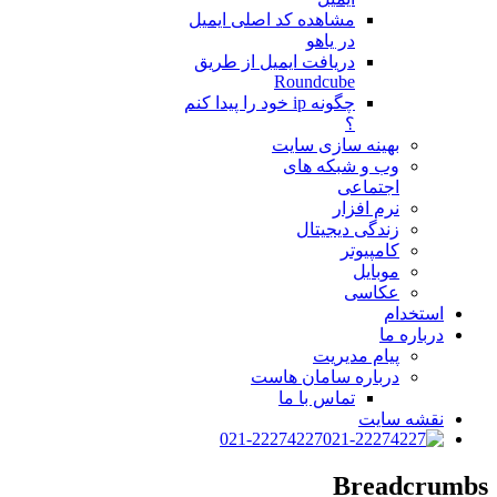
مشاهده کد اصلی ایمیل
در یاهو
دریافت ایمیل از طریق
Roundcube
چگونه ip خود را پیدا کنم
؟
بهینه سازی سایت
وب و شبکه های
اجتماعی
نرم افزار
زندگی دیجیتال
کامپیوتر
موبایل
عکاسی
استخدام
درباره ما
پیام مدیریت
درباره سامان هاست
تماس با ما
نقشه سایت
021-22274227
Breadcrumbs