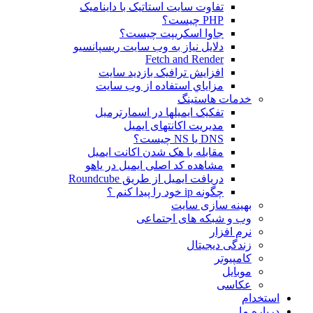
تفاوت سایت استاتیک با داینامیک
PHP چیست؟
جاوا اسکریپت چیست؟
دلايل نياز به وب سايت ريسپانسيو
Fetch and Render
افزایش ترافیک بازدید سایت
مزاياي استفاده از وب سايت
خدمات هاستینگ
تفکیک ایمیلها در اسمارترمیل
مدیریت اکانتهای ایمیل
DNS یا NS چیست؟
مقابله با هک شدن اکانت ایمیل
مشاهده کد اصلی ایمیل در یاهو
دریافت ایمیل از طریق Roundcube
چگونه ip خود را پیدا کنم ؟
بهینه سازی سایت
وب و شبکه های اجتماعی
نرم افزار
زندگی دیجیتال
کامپیوتر
موبایل
عکاسی
استخدام
درباره ما