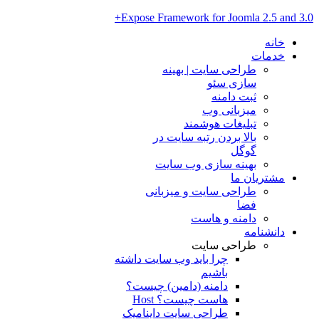
Expose Framework for Joomla 2.5 and 3.0+
خانه
خدمات
طراحی سایت | بهینه
سازی سئو
ثبت دامنه
میزبانی وب
تبلیغات هوشمند
بالا بردن رتبه سایت در
گوگل
بهینه سازی وب سایت
مشتریان ما
طراحی سایت و میزبانی
فضا
دامنه و هاست
دانشنامه
طراحی سایت
چرا باید وب سایت داشته
باشیم
دامنه (دامین) چیست؟
هاست چیست؟ Host
طراحی سایت داینامیک