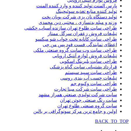
فروش لوازم آنتیک اروپایی
پارس المنت تولید کننده و وارد کننده المنت
تولید کننده منابع تغذیه سوئیچینگ
تولید دستگاه نان پزی شرکت پویان پخت
وزنه و میله بدنسازی ، مجتبی دین محمدی
طراحی سایت طلوع تهران سازنده آسیاب چکشی
تبلیغات فروش زعفران سرگل ممتاز
طراحی سایت کاناپه تخت خواب شو میکسو
اعطای نمایندگی فست فود پس من چی
طراحی سایت وب سایت گروه صنعتی ملکی
تبلیغات فروش لوازم آنتیک اروپایی
طراحی سایت بلبرینگ اسکویی
قرارداد پشتیبانی سایت گیاه پزشکی
طراحی سایت سپید سیستم
تبلیغات چسب آب بندی روسی
طراحی سایت وکیوم جم
طراحی سایت شرکت مبنا تجارت
سایت شركت توليدي صنعتي همراز مشهد
سایت رنگ صنعتی جوتن تهران
سایت گروه صنعتی طلوع تهران
اولین و جامع ترین مرکز سونوگرافی بر بالین
BACK_TO_TOP