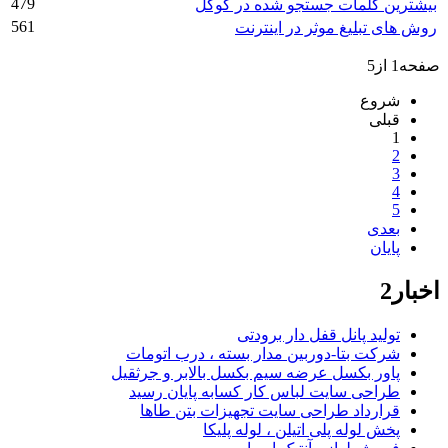
479
بیشترین کلمات جستجو شده در گوگل
561
روش های تبلیغ موثر در اینترنت
صفحه1 از5
شروع
قبلی
1
2
3
4
5
بعدی
پایان
اخبار2
تولید پانل قفل دار برودتی
شرکت بتا-دوربین مدار بسته ، درب اتومات
پاور بکسل عرضه سیم بکسل بالابر و جرثقیل
طراحی سایت لباس کار کسابه پایان رسید
قرارداد طراحی سایت تجهیزات بتن طاها
پخش لوله پلی اتیلن ، لوله پلیکا