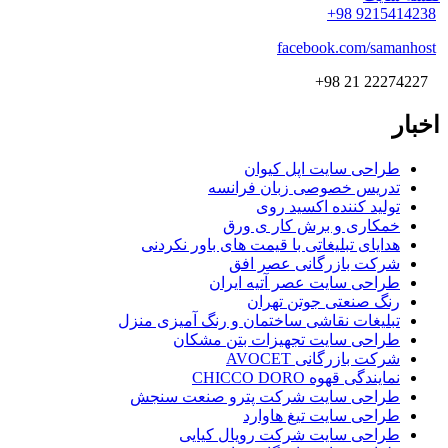
9215414238 98+
facebook.com/samanhost
22274227 21 98+
اخبار
طراحی سایت اپل کیوان
تدریس خصوصی زبان فرانسه
تولید کننده اکسید روی
خمکاری و برش کار ی ورق
هدایای تبلیغاتی با قیمت های باور نکردنی
شرکت بازرگانی عصر افق
طراحی سایت عصر آتیه ایران
رنگ صنعتی جوتن تهران
تبلیغات نقاشی ساختمان و رنگ آمیزی منزل
طراحی سایت تجهیزات بتن مشکان
شرکت بازرگانی AVOCET
نمایندگی قهوه CHICCO DORO
طراحی سایت شرکت پترو صنعت سنجش
طراحی سایت تیغ هاوارد
طراحی سایت شرکت رویال کیایی