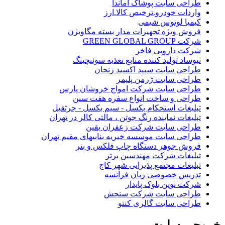
طراحی سایت پوشاک آماندا
واردات خودرو.ترخیص کالا.ارز
کیمیا لوتوس شیمی
فروش ویژه تجهیزات مدار بسته مگاویژن
شرکت GREEN GLOBAL GROUP
شرکت دارویی فاخر
نیوساد تولید کننده منابع تغذیه سوئیچینگ
طراحی سایت سپید اکسید زنجان
طراحی سایت ژرمن پلیمر
طراحی سایت شرکت امواج خروشان پارس
طراحی و ساخت انواع سفره هفت سین
تبلیغات استحکام بکسل - سیم بکسل - جرثقیل
تبلیغات نماینده رنگ جوتن ، مالتی کالر در تهران
طراحی سایت شرکت زعفران یقین
طراحی سایت موسسه خیریه بنابیهای مقیم تهران
فروش جوهر دستگاه چاپ فلکس و بنر
تبلیغات شرکت مهندسین برتر
تبلیغات مجتمع پذیرایی شهر کاج
تدریس خصوصی زبان فرانسه
شرکت نوین بلوک پایدار
طراحی سایت شرکت سنجش
طراحی سایت گالری کنتو
خروجی
سایت