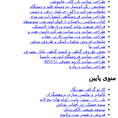
طراحی سایت بازرگانی خاموشی
تشخیص رنگ اتومبیل به وسیله قلم و دستگاه
تبلیغات شرکت دراکو - جرثقیل برقی و دستی
طراحی سایت فروشگاهی انتشارات سرمدی
کتاب ویتامین ریاضیات 1 کمک آموزشی متوسطه
فرانام صنعت تولید کننده ورق های لاستیکی
طراحی سایت وب سایت شرکت دامون هیدرو
طراحی سایت وب سایت کارتن عقاب
تبلیغات فروش مبلمان آنتیک و ظروف سیلور
شرکت بتا
پخش ظروف گیاهی و کیسه گیاهی یکبار مصرف
طراحی سایت فروشگاه اینترنتی بانیسا
طراحی سایت گروه حقوقی MVCG
طراحی سایت دروازه
منوی
پایین
کارتو گرافی مهرنگار
کانوایر و ماشین سازی پژوهشگران
پلی ران ، سوپر پایپ ، لوله های پنج لایه
میوه خشک روز آفتابی نوتاش
توسعه صنعتی الکترونیک
فروش و تعمیر پمپ وکیوم