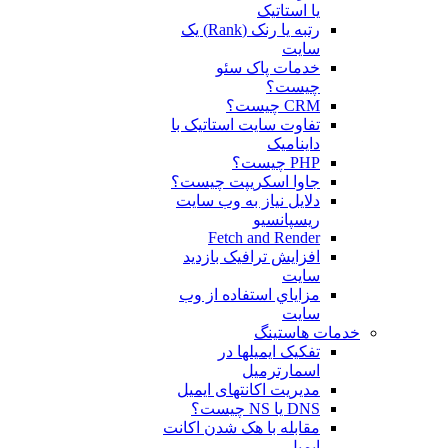
یا استاتیک
رتبه یا رنک (Rank) یک
سایت
خدمات پاک سئو
چیست؟
CRM چیست؟
تفاوت سایت استاتیک با
داینامیک
PHP چیست؟
جاوا اسکریپت چیست؟
دلايل نياز به وب سايت
ريسپانسيو
Fetch and Render
افزایش ترافیک بازدید
سایت
مزاياي استفاده از وب
سايت
خدمات هاستینگ
تفکیک ایمیلها در
اسمارترمیل
مدیریت اکانتهای ایمیل
DNS یا NS چیست؟
مقابله با هک شدن اکانت
ایمیل