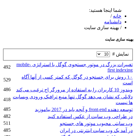
شما اینجا هستید:
خانه
/
دانشنامه
/
بهینه سازی سایت
بهینه سازی سایت
نمایش #
تغییرات بزرگ در موتور جستجوی گوگل با استراتژی mobile-
492
first indexing
۱۰ روش برای جستجو در گوگل که کمتر کسی از آنها آگاه
529
است
486
ویندوز 10 کاربران را به استفاده از مرورگر اج ترغیب می‌کند
دلایلی که نشان می‌دهد گوگل تنها منبع ترافیک ورودی وبسایت‌
418
ها نیست
485
توسعه دهنده front-end و آنچه باید در 2017 بیاموزید
482
در طراحی وب سایت از عکس استفاده کنید
511
وب سایتی محبوب موتور های جستجو
485
در آمد یک وب سایت اینترنتی در ایران