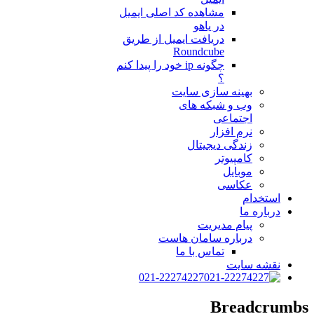
مشاهده کد اصلی ایمیل
در یاهو
دریافت ایمیل از طریق
Roundcube
چگونه ip خود را پیدا کنم
؟
بهینه سازی سایت
وب و شبکه های
اجتماعی
نرم افزار
زندگی دیجیتال
کامپیوتر
موبایل
عکاسی
استخدام
درباره ما
پیام مدیریت
درباره سامان هاست
تماس با ما
نقشه سایت
021-22274227
Breadcrumbs