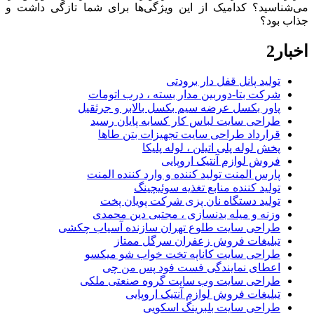
می‌شناسید؟ کدامیک از این ویژگی‌ها برای شما تازگی داشت و
جذاب بود؟
اخبار2
تولید پانل قفل دار برودتی
شرکت بتا-دوربین مدار بسته ، درب اتومات
پاور بکسل عرضه سیم بکسل بالابر و جرثقیل
طراحی سایت لباس کار کسابه پایان رسید
قرارداد طراحی سایت تجهیزات بتن طاها
پخش لوله پلی اتیلن ، لوله پلیکا
فروش لوازم آنتیک اروپایی
پارس المنت تولید کننده و وارد کننده المنت
تولید کننده منابع تغذیه سوئیچینگ
تولید دستگاه نان پزی شرکت پویان پخت
وزنه و میله بدنسازی ، مجتبی دین محمدی
طراحی سایت طلوع تهران سازنده آسیاب چکشی
تبلیغات فروش زعفران سرگل ممتاز
طراحی سایت کاناپه تخت خواب شو میکسو
اعطای نمایندگی فست فود پس من چی
طراحی سایت وب سایت گروه صنعتی ملکی
تبلیغات فروش لوازم آنتیک اروپایی
طراحی سایت بلبرینگ اسکویی