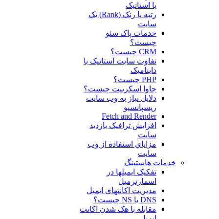
یا استاتیک
رتبه یا رنک (Rank) یک
سایت
خدمات پاک سئو
چیست؟
CRM چیست؟
تفاوت سایت استاتیک با
داینامیک
PHP چیست؟
جاوا اسکریپت چیست؟
دلايل نياز به وب سايت
ريسپانسيو
Fetch and Render
افزایش ترافیک بازدید
سایت
مزاياي استفاده از وب
سايت
خدمات هاستینگ
تفکیک ایمیلها در
اسمارترمیل
مدیریت اکانتهای ایمیل
DNS یا NS چیست؟
مقابله با هک شدن اکانت
ایمیل