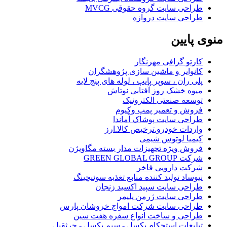
طراحی سایت گروه حقوقی MVCG
طراحی سایت دروازه
منوی
پایین
کارتو گرافی مهرنگار
کانوایر و ماشین سازی پژوهشگران
پلی ران ، سوپر پایپ ، لوله های پنج لایه
میوه خشک روز آفتابی نوتاش
توسعه صنعتی الکترونیک
فروش و تعمیر پمپ وکیوم
طراحی سایت پوشاک آماندا
واردات خودرو.ترخیص کالا.ارز
کیمیا لوتوس شیمی
فروش ویژه تجهیزات مدار بسته مگاویژن
شرکت GREEN GLOBAL GROUP
شرکت دارویی فاخر
نیوساد تولید کننده منابع تغذیه سوئیچینگ
طراحی سایت سپید اکسید زنجان
طراحی سایت ژرمن پلیمر
طراحی سایت شرکت امواج خروشان پارس
طراحی و ساخت انواع سفره هفت سین
تبلیغات استحکام بکسل - سیم بکسل - جرثقیل