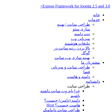
Expose Framework for Joomla 2.5 and 3.0+
خانه
خدمات
طراحی سایت | بهینه
سازی سئو
ثبت دامنه
میزبانی وب
تبلیغات هوشمند
بالا بردن رتبه سایت در
گوگل
بهینه سازی وب سایت
مشتریان ما
طراحی سایت و میزبانی
فضا
دامنه و هاست
دانشنامه
طراحی سایت
چرا باید وب سایت داشته
باشیم
دامنه (دامین) چیست؟
هاست چیست؟ Host
طراحی سایت داینامیک