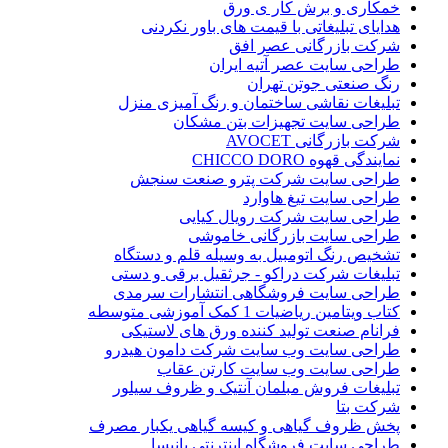
خمکاری و برش کار ی ورق
هدایای تبلیغاتی با قیمت های باور نکردنی
شرکت بازرگانی عصر افق
طراحی سایت عصر آتیه ایران
رنگ صنعتی جوتن تهران
تبلیغات نقاشی ساختمان و رنگ آمیزی منزل
طراحی سایت تجهیزات بتن مشکان
شرکت بازرگانی AVOCET
نمایندگی قهوه CHICCO DORO
طراحی سایت شرکت پترو صنعت سنجش
طراحی سایت تیغ هاوارد
طراحی سایت شرکت رویال کیایی
طراحی سایت بازرگانی خاموشی
تشخیص رنگ اتومبیل به وسیله قلم و دستگاه
تبلیغات شرکت دراکو - جرثقیل برقی و دستی
طراحی سایت فروشگاهی انتشارات سرمدی
کتاب ویتامین ریاضیات 1 کمک آموزشی متوسطه
فرانام صنعت تولید کننده ورق های لاستیکی
طراحی سایت وب سایت شرکت دامون هیدرو
طراحی سایت وب سایت کارتن عقاب
تبلیغات فروش مبلمان آنتیک و ظروف سیلور
شرکت بتا
پخش ظروف گیاهی و کیسه گیاهی یکبار مصرف
طراحی سایت فروشگاه اینترنتی بانیسا