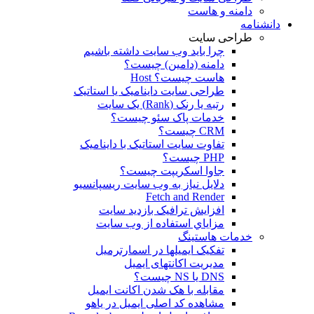
دامنه و هاست
دانشنامه
طراحی سایت
چرا باید وب سایت داشته باشیم
دامنه (دامین) چیست؟
هاست چیست؟ Host
طراحی سایت داینامیک یا استاتیک
رتبه یا رنک (Rank) یک سایت
خدمات پاک سئو چیست؟
CRM چیست؟
تفاوت سایت استاتیک با داینامیک
PHP چیست؟
جاوا اسکریپت چیست؟
دلايل نياز به وب سايت ريسپانسيو
Fetch and Render
افزایش ترافیک بازدید سایت
مزاياي استفاده از وب سايت
خدمات هاستینگ
تفکیک ایمیلها در اسمارترمیل
مدیریت اکانتهای ایمیل
DNS یا NS چیست؟
مقابله با هک شدن اکانت ایمیل
مشاهده کد اصلی ایمیل در یاهو