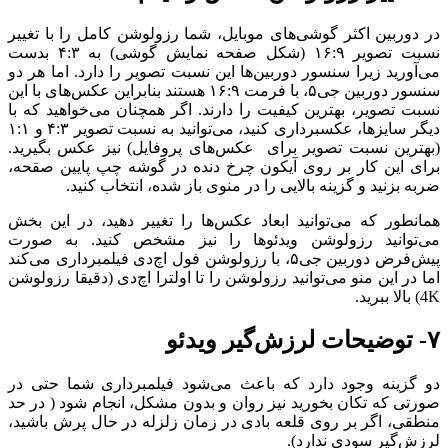
در دوربین اکثر گوشی‌های موبایل، شما رزولوشن کامل را با تغییر
نسبت تصویر ۱۶:۹ (شکل صفحه نمایش گوشی) به ۴:۳ بدست
می‌آورید زیرا سنسور دوربین‌ها این نسبت تصویر را دارد. اما هر دو
سنسور دوربین جی‌۵، با فرمت ۱۶:۹ هستند بنابراین عکس‌های با این
نسبت تصویر، بهترین کیفیت را دارند. اگر همچنان می‌خواهید که با
دیگر سایز‌ها، عکسبرداری کنید، می‌توانید به نسبت تصویر ۴:۳ و ۱:۱
(بهترین نسبت تصویر برای عکس‌های پروفایل) نیز عکس بگیرید.
برای این کار بر روی آیکون چرخ دنده در گوشه چپ پایین صقحه،
ضربه بزنید و گزینه بالایی را در منوی باز شده، انتخاب کنید.
همانطور که می‌توانید ابعاد عکس‌ها را تغییر دهید، در این بخش
می‌توانید رزولوشن ویدئو‌ها را نیز مشخص کنید. به صورت
پیش‌فرض دوربین جی‌۵، با رزولوشن فول اچ‌دی فیلمبرداری می‌کند
اما در این منو می‌توانید رزولوشن را تا اولترا اچ‌دی (دقیقا رزولوشن
4K) بالا ببرید.
۷- توضیحات لرزش‌گیر ویدئو
دو گزینه وجود دارد که باعث می‌شود فیلمبرداری شما حتی در
صورتی که تکان بخورید نیز روان و بدون مشکل، انجام شود ( در حد
منطقی، اگر بر روی قلعه بادی در زمان زلزله در حال پرش باشید،
لرزش‌گیر سودی ندارد).