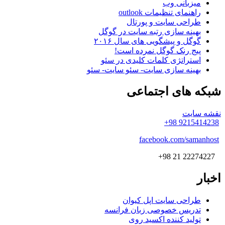
میزبانی وب
راهنمای تنظیمات outlook
طراحی سایت و پورتال
بهینه سازی رتبه سایت در گوگل
گوگل و پیشگویی های سال ۲۰۱۶
پیج رنک گوگل نمرده است!
استراتژی کلمات کلیدی در سئو
بهینه سازی سایت- سئو سایت- سئو
شبکه
های اجتماعی
نقشه سایت
9215414238 98+
facebook.com/samanhost
22274227 21 98+
اخبار
طراحی سایت اپل کیوان
تدریس خصوصی زبان فرانسه
تولید کننده اکسید روی