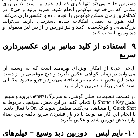
دسترس خارج می‌کند. تنها کاری که باید بکنید این است که بر روی
مکانی که می‌خواهید فوکوس انجام شود، ضربه بزنید و جی‌۵، در
کوتاه‌ترین زمان ممکن فوکوس را انجام داده و عکسبرداری می‌کند.
البته هنوز به بعضی امکانات ساده دسترسی دارید. می‌توانید
بزرگ‌نمایی و کوچک‌نمایی کنید و لنز دوربین را از بین لنز معمولی و
دید وسیع، انتخاب کنید.
۹- استفاده از کلید میانبر برای عکسبرداری
سریع
ال‌جی جی‌۵ از امکان ویژه‌ای بهره‌مند است که به وسیله آن
می‌توانید در زمان کوتاهی عکس بگیرید و هیچ موقعیتی را از دست
ندهید. این بخش به نام میانبر شناخته می‌شود و جزو معدود امکاناتی
است که در برنامه دوربین قرار ندارد.
در قسمت تنظیمات اصلی گوشی، به سربرگ General بروید و سپس
بخش Shortcut Key را انتخاب کنید. در این بخش، سوئیچی مربوط به
Quick Shot را مشاهده می‌کنید. مطمئن شوید که On یا فعال باشد.
با انجام این کار می‌توانید با دو بار فشردن سریع دکمه پایین صدا،
وارد بخش دوربین شده و عکس بگیرید.
۱۰- تایم لپس + دوربین دید وسیع = فیلم‌های